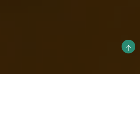
Les Concerts & Evénements
The Cooper’s arms
Temple du Change - Lyon 05
14/06/2026 @ 17h00
– @ 18h10