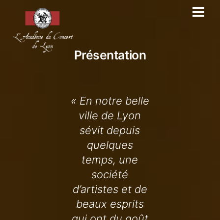
Skip
Men
to
content
Présentation
« En notre belle
ville de Lyon
sévit depuis
quelques
temps, une
société
d’artistes et de
beaux esprits
qui ont du goût