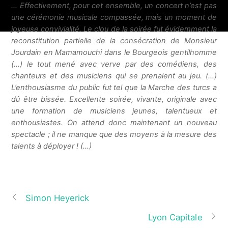
…
Effectivement, pour cet ensemble, un concert n’est pas
une cérémonie musicale compassée, mais un moment de
joyeuse convivialité.
Le clou de la soirée fut évidemment la
reconstitution partielle de la consécration de Monsieur
Jourdain en Mamamouchi dans le Bourgeois gentilhomme
(…) le tout mené avec verve par des comédiens, des
chanteurs et des musiciens qui se prenaient au jeu. (…)
L’enthousiasme du public fut tel que la Marche des turcs a
dû être bissée.
Excellente soirée, vivante, originale avec
une formation de musiciens jeunes,
talentueux et
enthousiastes. On attend donc maintenant un nouveau
spectacle ; il ne manque que des moyens à la mesure des
talents à déployer ! (…)
Simon Heyerick
Lyon Capitale