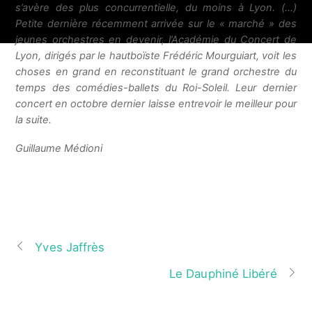
s’avère des plus concurrentielle, du moins à Lyon. (…)
Petite dernière récemment arrivée sur le « marché » des
jeunes orchestres en devenir, l’Académie du Concert de
Lyon, dirigés par le hautboïste Frédéric Mourguiart, voit les
choses en grand en reconstituant le grand orchestre du
temps des comédies-ballets du Roi-Soleil. Leur dernier
concert en octobre dernier laisse entrevoir le meilleur pour
la suite.
Guillaume Médioni
Yves Jaffrès
Le Dauphiné Libéré